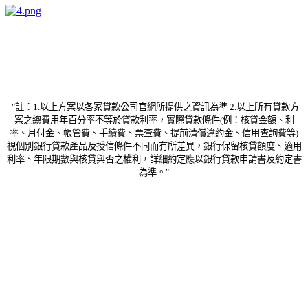
"註：1.以上方案以各家貸款公司官網所提供之資訊為準 2.以上所有貸款方
案之總費用年百分率不等於貸款利率，實際貸款條件(例：核貸金額、利
率、月付金、帳管費、手續費、票查費、提前清償違約金、信用查詢費等)
視個別銀行貸款產品及授信條件不同而有所差異，銀行保留核貸額度、適用
利率、年限期數與核貸與否之權利，詳細約定應以銀行貸款申請書及約定書
為準。"