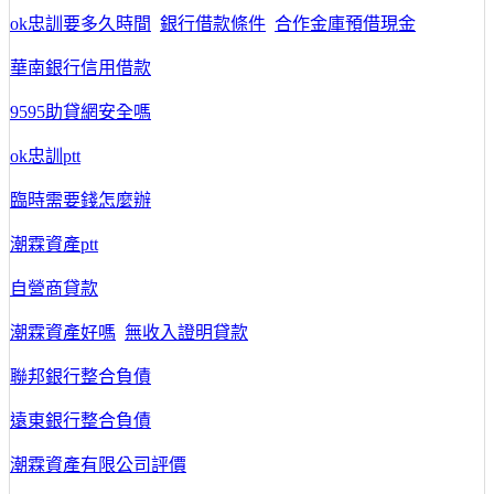
ok忠訓要多久時間
銀行借款條件
合作金庫預借現金
華南銀行信用借款
9595助貸網安全嗎
ok忠訓ptt
臨時需要錢怎麼辦
潮霖資產ptt
自營商貸款
潮霖資產好嗎
無收入證明貸款
聯邦銀行整合負債
遠東銀行整合負債
潮霖資產有限公司評價