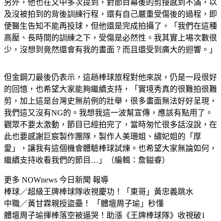
另外，他也在文中多次提到，對節目幕後的剪接感到不滿，以
及沒被拍到的背後訓練行程，還有自己嚴重受傷後的過程，即
便醫生告知不能再投球，但他還是完成拍攝了，「我們在這種
高壓、長時間的訓練之下，受傷是必然性。我其實上場次數很
少，沒想到竟然還會有我的畫面？而且還受到廣大的迴響。」
但金鋼刀最後仍表示，這趟棒球旅程對他來說，仍是一段很好
的回憶，也希望大家能夠繼續支持，「實境秀真的很難拍很難
剪，加上這是台灣史無前例的壯舉，很多畫面無法好好呈現，
我們這又沒有NG的。我想我這一波幫宣傳，應該有點用了。
觀眾不要太激動，節目已經拍完了，當時匆忙很多話沒說，在
此也要感謝巨宸製作團隊，製作人美珊姐、繡妃姐的「厚
愛」，讓我有這個機會體驗棒球試煉。也希望大家無論如何，
繼續支持收看我們的節目…」（編輯：詹鎰睿）
更多 NOWnews 今日新聞 報導
棒球／超級王牌棒球隊收視慶功！「東哥」黃忠義跳水
中職／黃甘霖親授盜壘！ 「體壇周子瑜」秒懂
體壇周子瑜揮棒落空被逼哭！助漲《王牌棒球隊》收視破1