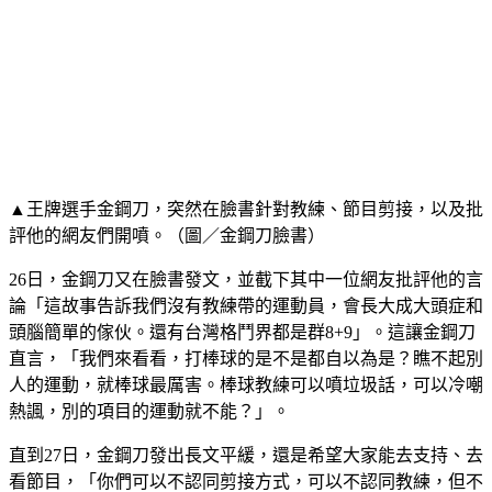
▲王牌選手金鋼刀，突然在臉書針對教練、節目剪接，以及批
評他的網友們開噴。（圖／金鋼刀臉書）
26日，金鋼刀又在臉書發文，並截下其中一位網友批評他的言
論「這故事告訴我們沒有教練帶的運動員，會長大成大頭症和
頭腦簡單的傢伙。還有台灣格鬥界都是群8+9」。這讓金鋼刀
直言，「我們來看看，打棒球的是不是都自以為是？瞧不起別
人的運動，就棒球最厲害。棒球教練可以噴垃圾話，可以冷嘲
熱諷，別的項目的運動就不能？」。
直到27日，金鋼刀發出長文平緩，還是希望大家能去支持、去
看節目，「你們可以不認同剪接方式，可以不認同教練，但不