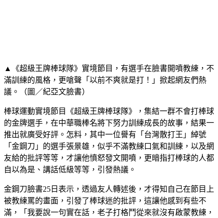
▲《超級王牌棒球隊》實境節目，有選手在臉書開噴教練，不
滿訓練的風格，更嗆聲「以前不爽就是打！」掀起網友們熱
議。（圖／紀亞文臉書）
棒球運動實境節目《超級王牌棒球隊》，集結一群不會打棒球
的金牌選手，在中華職棒名將下努力訓練成長的故事，結果一
推出就廣受好評。怎料，其中一位譽有「台灣散打王」綽號
「金鋼刀」的選手張景雄，似乎不滿教練口氣和訓練，以及網
友給的批評等等，才讓他憤怒發文開噴，更暗指打棒球的人都
自以為是、講話低級等等，引發熱議。
金鋼刀臉書25日表示，透過友人轉述後，才得知自己在節目上
被教練罵的畫面，引發了棒球迷的批評，這讓他感到有些不
滿，「我要說一句實在話，老子打格鬥從來就沒有啟蒙教練，