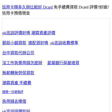
信用卡隔多久辦比較好 Dcard
免手續費貸款 Dcard 評價?好過?
信用卡預借現金
ok忠訓評價好嗎
潮霖資產評價
郵局小額貸款
速配貸好嗎
ok忠訓收費標準
台中貸款代辦公司
沒工作急需用錢怎麼辦
星展銀行房屋增貸
無薪轉無勞保貸款
潮霖資產 手續費
理債一日便風評
急用錢去哪借
ok忠訓評價如何