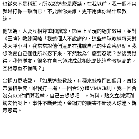
也從來不是科班。所以說這些是廢話，在我以前，我一個不爽
就是打你一頓而已，不要說你是誰，更不用說你是什麼教
練。」
他認為，人要互相尊重和體諒，節目上呈現的絕非效果，並對
《王牌》教練開嗆「我這個人不說謊的，這些棒球教練每天對
我大呼小叫，我常常說他們這是在挑戰自己的生命臨界點。我
想改變自己個性所以忍下來，不然我為什麼要忍呢？然後我覺
得，我們隊友，很多在自己領域成就相比是比這些教練高的，
互相尊重不懂嗎？」
金鋼刀更嗆聲，「如果這些教練，有種來練格鬥四個月，直接
帶露指手套，跟我打一場，一回合5分鐘MMA規則，我一回合
沒有KO你們算我輸，自己去想想吧」。怎料，貼文立刻遭到
網友們炎上，事件不斷延燒，金鋼刀的臉書不斷湧入球迷、觀
眾怒罵。