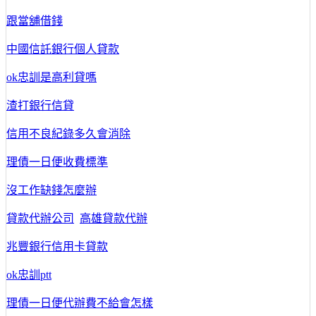
跟當舖借錢
中國信託銀行個人貸款
ok忠訓是高利貸嗎
渣打銀行信貸
信用不良紀錄多久會消除
理債一日便收費標準
沒工作缺錢怎麼辦
貸款代辦公司
高雄貸款代辦
兆豐銀行信用卡貸款
ok忠訓ptt
理債一日便代辦費不給會怎樣