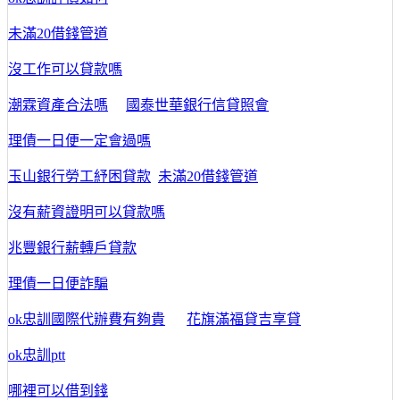
未滿20借錢管道
沒工作可以貸款嗎
潮霖資產合法嗎
國泰世華銀行信貸照會
理債一日便一定會過嗎
玉山銀行勞工紓困貸款
未滿20借錢管道
沒有薪資證明可以貸款嗎
兆豐銀行薪轉戶貸款
理債一日便詐騙
ok忠訓國際代辦費有夠貴
花旗滿福貸吉享貸
ok忠訓ptt
哪裡可以借到錢