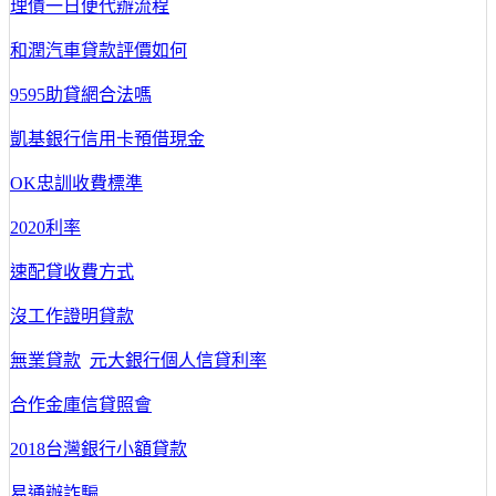
理債一日便代辦流程
和潤汽車貸款評價如何
9595助貸網合法嗎
凱基銀行信用卡預借現金
OK忠訓收費標準
2020利率
速配貸收費方式
沒工作證明貸款
無業貸款
元大銀行個人信貸利率
合作金庫信貸照會
2018台灣銀行小額貸款
易通辦詐騙