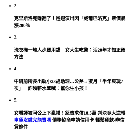
2.
克里斯洛克賺翻了！巡迴演出因「威爾巴洛克」票價暴
漲200％
3.
洗衣機一堆人步驟用錯 女大生吃驚：活20年才知正確
方法
4.
中研前所長出軌小23歲助理…公差→蜜月「半年爽玩7
次」 詐領薪水羞喊：幫你生小孩！
5.
女看護被阿公上下亂摸！怒告求償18.5萬 判決竟大逆轉
車貸沒繳完能賣嗎
債務協商申請信用卡 輕鬆貸款-辦信
貸條件