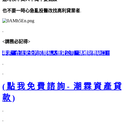
也不要一時心急亂投醫改找高利貸業者
.
.
<請務必記得>
尋求" 合法安全的民間私人借貸公司 "填補財務缺口 !!
.
.
( 點 我 免 費 諮 詢 - 潮 霖 資 產 貸
款 )
.
.