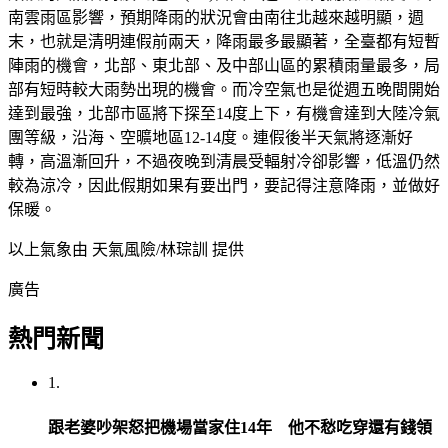
南雲雨區影響，預期降雨的狀況會由南往北越來越明顯，週
末，也就是清明連假前兩天，降雨最多最顯著，全臺都有短暫
陣雨的機會，北部、東北部、及中部山區的累積雨量最多，局
部有短時較大雨勢出現的機會。而冷空氣也是從週五晚間開始
達到最強，北部市區將下探至14度上下，有機會達到大陸冷氣
團等級，沿海、空曠地區12-14度。連假後半天氣將逐漸好
轉，高溫漸回升，不過夜晚到清晨受輻射冷卻影響，低溫仍然
較為涼冷，因此假期如果有要出門，要記得注意降雨，並做好
保暖。
以上氣象由 天氣風險/林琮訓 提供
廣告
熱門新聞
1.
跟老婆吵架怒把機場當家住14年 他不愁吃穿還有錢領