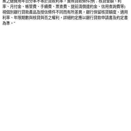
案之總費用年百分率不等於貸款利率，實際貸款條件(例：核貸金額、利
率、月付金、帳管費、手續費、票查費、提前清償違約金、信用查詢費等)
視個別銀行貸款產品及授信條件不同而有所差異，銀行保留核貸額度、適用
利率、年限期數與核貸與否之權利，詳細約定應以銀行貸款申請書及約定書
為準。"