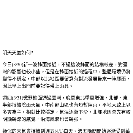
明天天氣如何?
今日(3/30)新一波鋒面接近，不過這波鋒面的結構較差，對臺
灣的影響也較小些。但是在鋒面接近的過程中，整體環境仍將
變得不穩定，中部以北地區要留意有對流發展帶來一陣驟雨，
因此早上出門前要記得帶上雨具。
週四(3/31)微弱鋒面通過臺灣，晚間東北季風增強，北部、東
半部持續陰雨天氣，中南部山區也有短暫陣雨，平地大致上以
多雲為主，相對比較穩定，氣溫逐漸下滑，北部地區會先有較
明顯轉涼的感覺，沿海風浪也會轉強。
類似的天氣會持續到週五(4/1)白天。週五晚間開始逐漸受到華