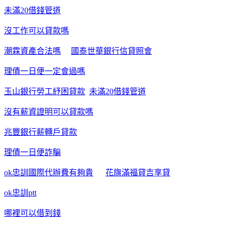
未滿20借錢管道
沒工作可以貸款嗎
潮霖資產合法嗎
國泰世華銀行信貸照會
理債一日便一定會過嗎
玉山銀行勞工紓困貸款
未滿20借錢管道
沒有薪資證明可以貸款嗎
兆豐銀行薪轉戶貸款
理債一日便詐騙
ok忠訓國際代辦費有夠貴
花旗滿福貸吉享貸
ok忠訓ptt
哪裡可以借到錢