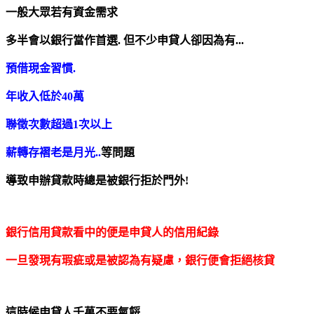
一般大眾若有資金需求
多半會以銀行當作首選. 但
不少申貸人卻因為有...
預借現金習慣.
年收入低於40萬
聯徵次數超過1次以上
薪轉存褶老是月光..
等問題
導致申辦貸款時總是被銀行拒於門外!
銀行信用貸款看中的便是申貸人的信用紀錄
一旦發現有瑕疵或是被認為有疑慮，銀行便會拒絕核貸
這時候申貸人千萬不要氣餒