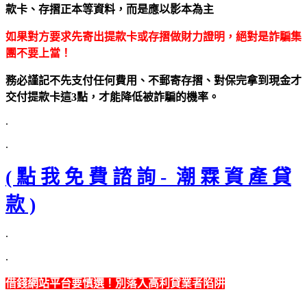
款卡、存摺正本等資料，而是應以影本為主
如果對方要求先寄出提款卡或存摺做財力證明，絕對是詐騙集
團不要上當！
務必謹記不先支付任何費用、不郵寄存摺、對保完拿到現金才
交付提款卡這3點，才能降低被詐騙的機率。
.
.
( 點 我 免 費 諮 詢 - 潮 霖 資 產 貸
款 )
.
.
借錢網站平台要慎選！別落入高利貸業者陷阱