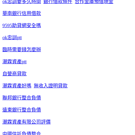
ok忠訓要多久時間
銀行借款條件
合作金庫預借現金
華南銀行信用借款
9595助貸網安全嗎
ok忠訓ptt
臨時需要錢怎麼辦
潮霖資產ptt
自營商貸款
潮霖資產好嗎
無收入證明貸款
聯邦銀行整合負債
遠東銀行整合負債
潮霖資產有限公司評價
中國信託負債整合