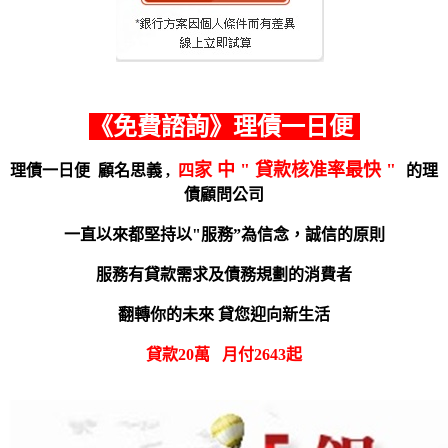
《
免費諮詢
》理債一日便
家 中 " 貸款核准率最快 "
理債一日便
顧名思義 ,
四
的理
債顧問公司
一直以來都堅持以"服務”為信念，誠信的原則
服務有貸款需求及債務規劃的消費者
翻轉你的未來 貸您迎向新生活
貸款
20
萬
月付
2643
起