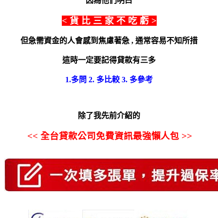
因為他們明白
< 貨 比 三 家 不 吃 虧 >
但急需資金的人會感到焦慮著急 , 通常容易不知所措
這時一定要記得貸款有三多
1.多問 2. 多比較 3. 多參考
除了我先前介紹的
<< 全台貸款公司免費資訊最強懶人包 >>