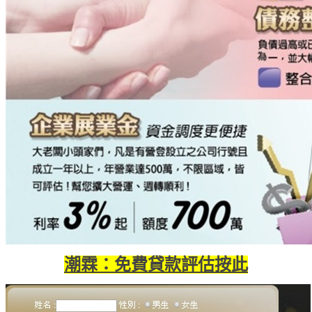
潮霖：免費貸款評估按此