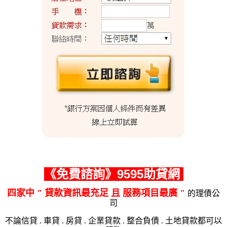
《
免費諮詢
》9595助貸網
四家中 " 貸
款資訊最充足 且 服務項目最廣 "
的理債公
司
不論信貸 . 車貸 . 房貸 . 企業貸款 . 整合負債 . 土地貸款都可以