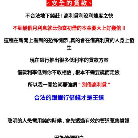
< 安 全 的 貸 款 >
不合法地下錢莊
!
高利貸利滾利速度之快
不到幾個月利息就比你當初借的本金要
大上好幾倍 !!
這種在新聞上看到的恐怖情節 ,
真的會在借高利貸的人身上發
生
現在銀行推出很多低利率的貸款方案
借款利率低到你不敢相信 , 根本不需要鋌而走險
所以我一開始就要強調
" 別借高利貸 "
合法的跟銀行借錢才是王道
聰明的人急需用錢的時候 ,
會先透過有效的管道蒐集資訊