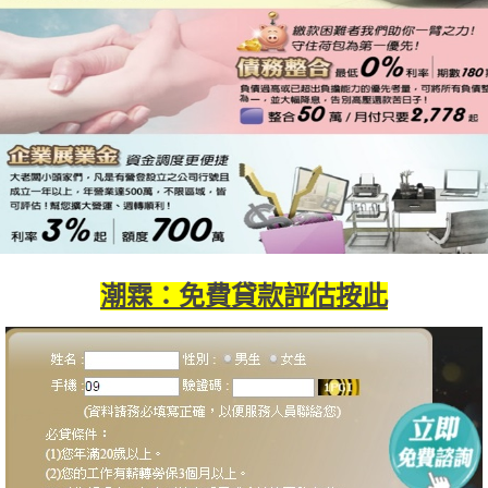
潮霖：免費貸款評估按此