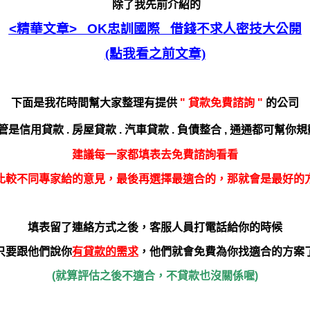
除了我先前介紹的
<精華文章> OK
忠訓國際 借錢不求人密技大公開
(點我看之前文章)
下面是我花時間幫大家整理有提供
"
貸款
免費諮詢 "
的公司
管是
信用貸款 . 房屋貸款 . 汽車貸款 . 負債整合 ,
通通都可幫你規劃
建議每一家都填表去免費諮詢看看
比較不同專家給的意見，最後再選擇最適合的，那就會是最好的
填表留了連絡方式之後，客服人員打電話給你的時候
只要跟他們說你
有貸款的需求
，他們就會免費為你找適合的方案
(就算評估之後不適合，不貸款也沒關係喔)