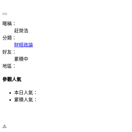
暱稱：
莊榮浩
分類：
財經政論
好友：
累積中
地區：
參觀人氣
本日人氣：
累積人氣：
⚠️